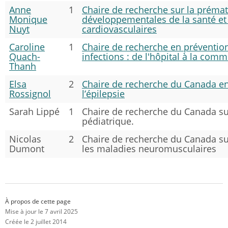
Anne
1
Chaire de recherche sur la prématu
Monique
développementales de la santé et
Nuyt
cardiovasculaires
Caroline
1
Chaire de recherche en prévention
Quach-
infections : de l'hôpital à la com
Thanh
Elsa
2
Chaire de recherche du Canada en
Rossignol
l’épilepsie
Sarah Lippé
1
Chaire de recherche du Canada sur
pédiatrique.
Nicolas
2
Chaire de recherche du Canada sur
Dumont
les maladies neuromusculaires
À propos de cette page
Mise à jour le 7 avril 2025
Créée le 2 juillet 2014