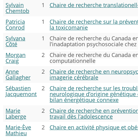
Sylvain
1
Chaire de recherche translationell
Chemtob
Patricia
1
Chaire de recherche sur la préven
Conrod
la toxicomanie
Sylvana
1
Chaire de recherche du Canada en
Côté
l’inadaptation psychosociale chez 
Morgan
2
Chaire de recherche du Canada 
Craig
computationnelle
Anne
2
Chaire de recherche en neuropsych
Gallagher
imagerie cérébrale
Sébastien
2
Chaire de recherche sur les trou
Jacquemont
neurologique d’origine génétique 
bilan énergétique connexe
Marie
2
Chaire de recherche en prévention
Laberge
travail dès l’adolescence
Marie-Ève
2
Chaire en activité physique et obé
Mathieu