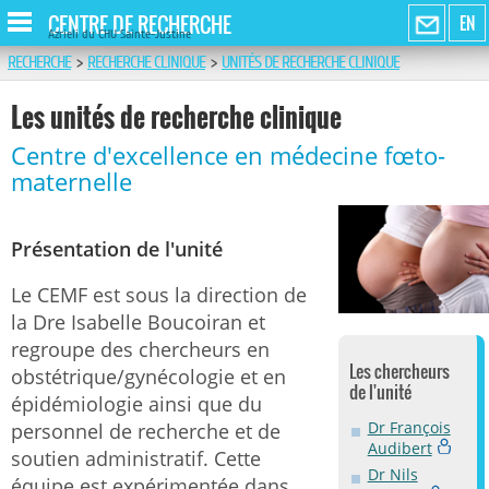
CENTRE DE RECHERCHE
EN
Azrieli du CHU Sainte-Justine
RECHERCHE
>
RECHERCHE CLINIQUE
>
UNITÉS DE RECHERCHE CLINIQUE
Les unités de recherche clinique
Centre d'excellence en médecine fœto-
maternelle
Présentation de l'unité
Le CEMF est sous la direction de
la Dre Isabelle Boucoiran et
regroupe des chercheurs en
Les chercheurs
obstétrique/gynécologie et en
de l'unité
épidémiologie ainsi que du
Dr François
personnel de recherche et de
Audibert
soutien administratif. Cette
Dr Nils
équipe est expérimentée dans