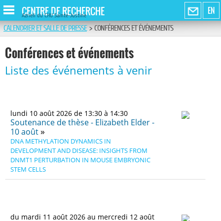
CENTRE DE RECHERCHE
EN
Azrieli du CHU Sainte-Justine
CALENDRIER ET SALLE DE PRESSE
>
CONFÉRENCES ET ÉVÉNEMENTS
Conférences et événements
Liste des événements à venir
lundi 10 août 2026 de 13:30 à 14:30
Soutenance de thèse - Elizabeth Elder -
10 août
DNA METHYLATION DYNAMICS IN
DEVELOPMENT AND DISEASE: INSIGHTS FROM
DNMT1 PERTURBATION IN MOUSE EMBRYONIC
STEM CELLS
du mardi 11 août 2026 au mercredi 12 août