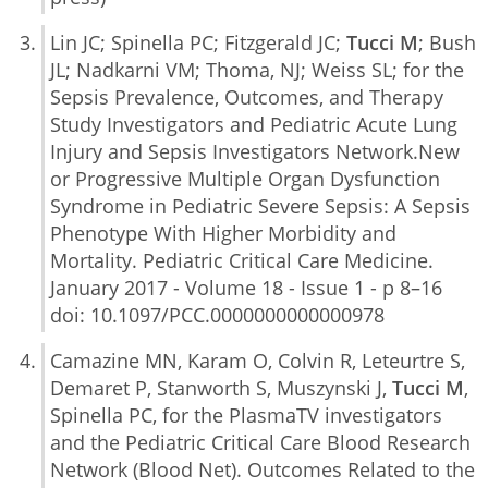
Lin JC; Spinella PC; Fitzgerald JC;
Tucci M
; Bush
JL; Nadkarni VM; Thoma, NJ; Weiss SL; for the
Sepsis Prevalence, Outcomes, and Therapy
Study Investigators and Pediatric Acute Lung
Injury and Sepsis Investigators Network.New
or Progressive Multiple Organ Dysfunction
Syndrome in Pediatric Severe Sepsis: A Sepsis
Phenotype With Higher Morbidity and
Mortality. Pediatric Critical Care Medicine.
January 2017 - Volume 18 - Issue 1 - p 8–16
doi: 10.1097/PCC.0000000000000978
Camazine MN, Karam O, Colvin R, Leteurtre S,
Demaret P, Stanworth S, Muszynski J,
Tucci M
,
Spinella PC, for the PlasmaTV investigators
and the Pediatric Critical Care Blood Research
Network (Blood Net). Outcomes Related to the