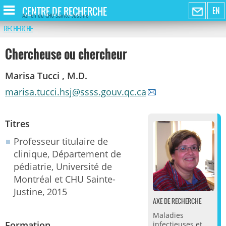
CENTRE DE RECHERCHE
EN
Azrieli du CHU Sainte-Justine
RECHERCHE
Chercheuse ou chercheur
Marisa Tucci , M.D.
marisa.tucci.hsj@ssss.gouv.qc.ca
Titres
Professeur titulaire de
clinique, Département de
pédiatrie, Université de
Montréal et CHU Sainte-
Justine, 2015
AXE DE RECHERCHE
Maladies
Formation
infectieuses et