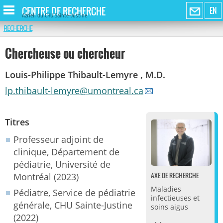
CENTRE DE RECHERCHE
EN
Azrieli du CHU Sainte-Justine
RECHERCHE
Chercheuse ou chercheur
Louis-Philippe Thibault-Lemyre , M.D.
lp.thibault-lemyre@umontreal.ca
Titres
Professeur adjoint de
clinique, Département de
pédiatrie, Université de
AXE DE RECHERCHE
Montréal (2023)
Maladies
Pédiatre, Service de pédiatrie
infectieuses et
générale, CHU Sainte-Justine
soins aigus
(2022)