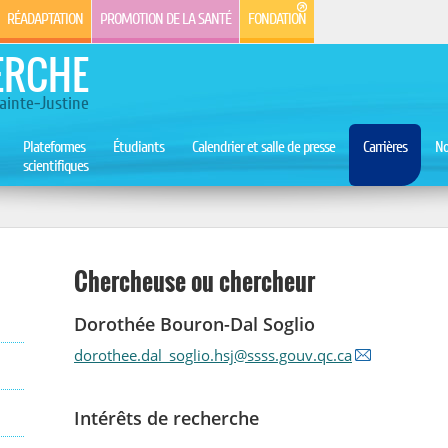
RÉADAPTATION
PROMOTION DE LA SANTÉ
FONDATION
ERCHE
ainte-Justine
Plateformes
Étudiants
Calendrier et salle de presse
Carrières
No
scientifiques
Chercheuse ou chercheur
Dorothée Bouron-Dal Soglio
dorothee.dal_soglio.hsj@ssss.gouv.qc.ca
Intérêts de recherche