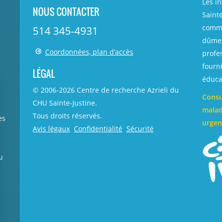
Les i
NOUS CONTACTER
Sainte
comme
514 345-4931
dûmen
Coordonnées, plan d’accès
profe
fourni
LÉGAL
éducat
© 2006-
2026
Centre de recherche Azrieli du
Consu
CHU Sainte-Justine.
malad
Tous droits réservés.
es
urgen
Avis légaux
Confidentialité
Sécurité
u