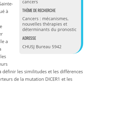
cancers
Sainte-
THÈME DE RECHERCHE
ué à
Cancers : mécanismes,
nouvelles thérapies et
e
déterminants du pronostic
er
ADRESSE
le a
CHUSJ
Bureau 5942
a
les
eurs
éfinir les similitudes et les différences
rteurs de la mutation DICER1 et les