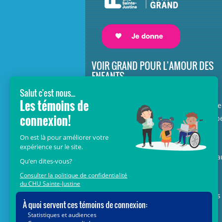
VOIR GRAND POUR L’AMOUR DES
ENFANTS
Avec le soutien de donateurs comme
vous au cœur de la campagne majeure
Voir Grand, nous conduisons les équip
soignantes vers les opportunités de la
science et des nouvelles technologies
pour que chaque enfant, où qu’il soit a
Québec, accède au savoir-faire et au
savoir-être uniques du CHU Sainte-
Justine. Ensemble, unissons nos forces
pour leur avenir.