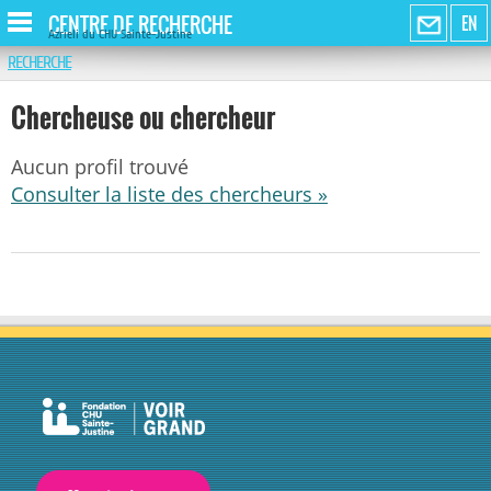
CENTRE DE RECHERCHE
EN
Azrieli du CHU Sainte-Justine
RECHERCHE
Chercheuse ou chercheur
Aucun profil trouvé
Consulter la liste des chercheurs »