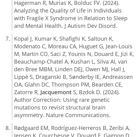
Hagerman R, Murias K, Bolduc FV. (2024).
Analyzing the Quality of Life in Individuals
with Fragile X Syndrome in Relation to Sleep
and Mental Health. J Autism Dev Disord.
Kopal J, Kumar K, Shafighi K, Saltoun K,
Modenato C, Moreau CA, Huguet G, Jean-Louis
M, Martin CO, Saci Z, Younis N, Douard E, Jizi K,
Beauchamp-Chatel A, Kushan L, Silva AI, van
den Bree MBM, Linden DEJ, Owen MJ, Hall J,
Lippé S, Draganski B, Sønderby IE, Andreassen
OA, Glahn DC, Thompson PM, Bearden CE,
Zatorre R,
Jacquemont
S, Bzdok D. (2024).
Author Correction: Using rare genetic
mutations to revisit structural brain
asymmetry. Nature Communications.
Rødgaard EM, Rodríguez-Herreros B, Zeribi A,
Jensen K, Courchesne V, Douard E, Gagnon D,