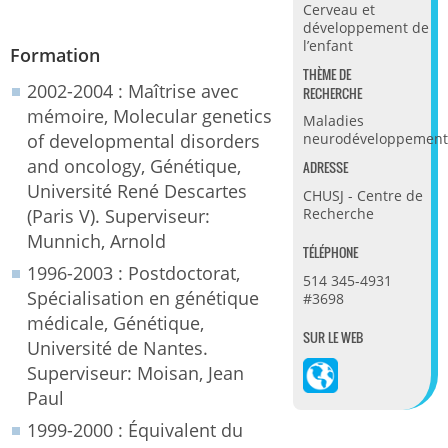
Cerveau et
développement de
l’enfant
Formation
THÈME DE
2002-2004 : Maîtrise avec
RECHERCHE
mémoire, Molecular genetics
Maladies
of developmental disorders
neurodéveloppement
and oncology, Génétique,
ADRESSE
Université René Descartes
CHUSJ - Centre de
Recherche
(Paris V). Superviseur:
Munnich, Arnold
TÉLÉPHONE
1996-2003 : Postdoctorat,
514 345-4931
Spécialisation en génétique
#3698
médicale, Génétique,
SUR LE WEB
Université de Nantes.
Superviseur: Moisan, Jean
Paul
1999-2000 : Équivalent du