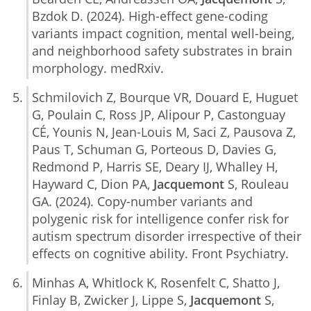
Bzdok D. (2024). High-effect gene-coding
variants impact cognition, mental well-being,
and neighborhood safety substrates in brain
morphology. medRxiv.
Schmilovich Z, Bourque VR, Douard E, Huguet
G, Poulain C, Ross JP, Alipour P, Castonguay
CÉ, Younis N, Jean-Louis M, Saci Z, Pausova Z,
Paus T, Schuman G, Porteous D, Davies G,
Redmond P, Harris SE, Deary IJ, Whalley H,
Hayward C, Dion PA,
Jacquemont
S, Rouleau
GA. (2024). Copy-number variants and
polygenic risk for intelligence confer risk for
autism spectrum disorder irrespective of their
effects on cognitive ability. Front Psychiatry.
Minhas A, Whitlock K, Rosenfelt C, Shatto J,
Finlay B, Zwicker J, Lippe S,
Jacquemont
S,