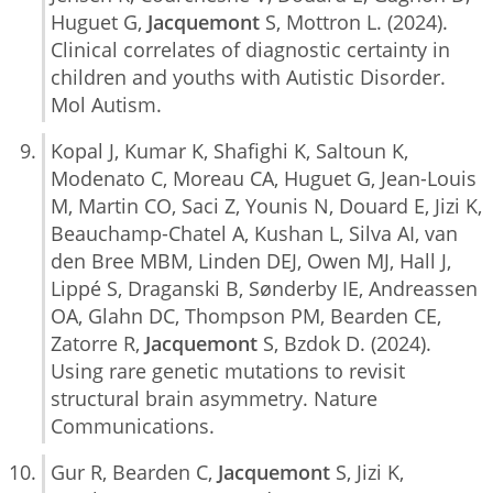
Huguet G,
Jacquemont
S, Mottron L. (2024).
Clinical correlates of diagnostic certainty in
children and youths with Autistic Disorder.
Mol Autism.
Kopal J, Kumar K, Shafighi K, Saltoun K,
Modenato C, Moreau CA, Huguet G, Jean-Louis
M, Martin CO, Saci Z, Younis N, Douard E, Jizi K,
Beauchamp-Chatel A, Kushan L, Silva AI, van
den Bree MBM, Linden DEJ, Owen MJ, Hall J,
Lippé S, Draganski B, Sønderby IE, Andreassen
OA, Glahn DC, Thompson PM, Bearden CE,
Zatorre R,
Jacquemont
S, Bzdok D. (2024).
Using rare genetic mutations to revisit
structural brain asymmetry. Nature
Communications.
Gur R, Bearden C,
Jacquemont
S, Jizi K,