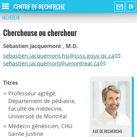
CENTRE DE RECHERCHE
EN
Azrieli du CHU Sainte-Justine
RECHERCHE
Chercheuse ou chercheur
Sébastien Jacquemont , M.D.
sebastien.jacquemont.hsj@ssss.gouv.qc.ca
sebastien.jacquemont@umontreal.ca
Titres
Professeur agrégé,
Département de pédiatrie,
Faculté de médecine,
Université de Montréal
Médecin généticien, CHU
AXE DE RECHERCHE
Sainte Justine