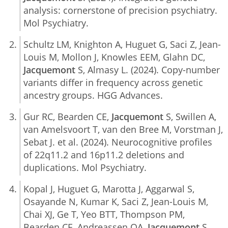
analysis: cornerstone of precision psychiatry.
Mol Psychiatry.
Schultz LM, Knighton A, Huguet G, Saci Z, Jean-
Louis M, Mollon J, Knowles EEM, Glahn DC,
Jacquemont
S, Almasy L. (2024). Copy-number
variants differ in frequency across genetic
ancestry groups. HGG Advances.
Gur RC, Bearden CE,
Jacquemont
S, Swillen A,
van Amelsvoort T, van den Bree M, Vorstman J,
Sebat J. et al. (2024). Neurocognitive profiles
of 22q11.2 and 16p11.2 deletions and
duplications. Mol Psychiatry.
Kopal J, Huguet G, Marotta J, Aggarwal S,
Osayande N, Kumar K, Saci Z, Jean-Louis M,
Chai XJ, Ge T, Yeo BTT, Thompson PM,
Bearden CE, Andreassen OA,
Jacquemont
S,