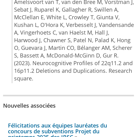
Amelsvoort van T, van den Bree M, Vorstman J,
Sebat J, Ruparel K, Gallagher R, Swillen A,
McClellan E, White L, Crowley T, Giunta V,
Kushan L, O'Hora K, Verbesselt J, Vandensande
A, Vingerhoets C, van Haelst M, Hall J,
Harwood J, Chawner S, Patel N, Palad K, Hong
O, Guevara J, Martin CO, Bélanger AM, Scherer
S, Bassett A, McDonald-McGinn D, Gur R.
(2023). Neurocognitive Profiles of 22q11.2 and
16p11.2 Deletions and Duplications. Research
square.
Nouvelles associées
Félicitations aux équipes lauréates du
concours de subventions Projet du
printemps 2025 des IRSC