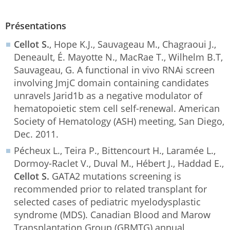
Présentations
Cellot S.
, Hope K.J., Sauvageau M., Chagraoui J.,
Deneault, É. Mayotte N., MacRae T., Wilhelm B.T,
Sauvageau, G. A functional in vivo RNAi screen
involving JmjC domain containing candidates
unravels Jarid1b as a negative modulator of
hematopoietic stem cell self-renewal. American
Society of Hematology (ASH) meeting, San Diego,
Dec. 2011.
Pécheux L., Teira P., Bittencourt H., Laramée L.,
Dormoy-Raclet V., Duval M., Hébert J., Haddad E.,
Cellot S.
GATA2 mutations screening is
recommended prior to related transplant for
selected cases of pediatric myelodysplastic
syndrome (MDS). Canadian Blood and Marow
Transplantation Group (GBMTG) annual