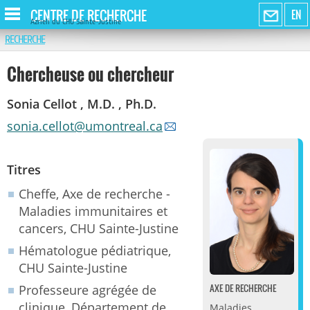
CENTRE DE RECHERCHE
EN
Azrieli du CHU Sainte-Justine
RECHERCHE
Chercheuse ou chercheur
Sonia Cellot , M.D. , Ph.D.
sonia.cellot@umontreal.ca
Titres
Cheffe, Axe de recherche -
Maladies immunitaires et
cancers, CHU Sainte-Justine
Hématologue pédiatrique,
CHU Sainte-Justine
AXE DE RECHERCHE
Professeure agrégée de
clinique, Département de
Maladies