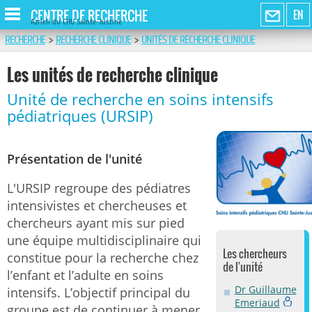
CENTRE DE RECHERCHE
EN
Azrieli du CHU Sainte-Justine
RECHERCHE
>
RECHERCHE CLINIQUE
>
UNITÉS DE RECHERCHE CLINIQUE
Les unités de recherche clinique
Unité de recherche en soins intensifs
pédiatriques (URSIP)
Présentation de l'unité
L'URSIP regroupe des pédiatres
intensivistes et chercheuses et
chercheurs ayant mis sur pied
une équipe multidisciplinaire qui
Les chercheurs
constitue pour la recherche chez
de l'unité
l’enfant et l’adulte en soins
Dr Guillaume
intensifs. L’objectif principal du
Emeriaud
groupe est de continuer à mener