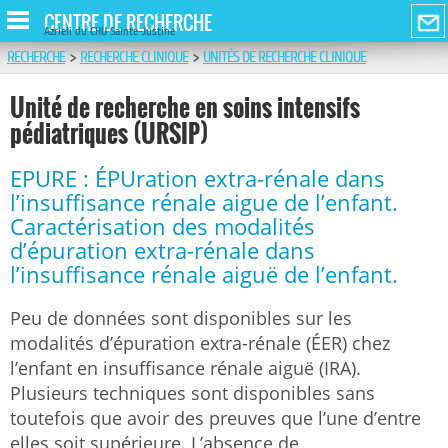
CENTRE DE RECHERCHE
Azrieli du CHU Sainte-Justine
RECHERCHE
>
RECHERCHE CLINIQUE
>
UNITÉS DE RECHERCHE CLINIQUE
Unité de recherche en soins intensifs
pédiatriques (URSIP)
EPURE : ÉPUration extra-rénale dans
l’insuffisance rénale aigue de l’enfant.
Caractérisation des modalités
d’épuration extra-rénale dans
l’insuffisance rénale aiguë de l’enfant.
Peu de données sont disponibles sur les
modalités d’épuration extra-rénale (ÉER) chez
l’enfant en insuffisance rénale aiguë (IRA).
Plusieurs techniques sont disponibles sans
toutefois que avoir des preuves que l’une d’entre
elles soit supérieure. L’absence de