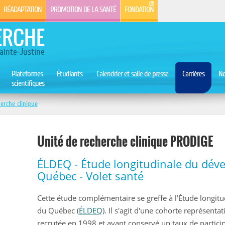
RÉADAPTATION
PROMOTION DE LA SANTÉ
FONDATION
ERCHE
ainte-Justine
Plateformes
Étudiants
Calendrier et salle de presse
Carrières
No
scientifiques
erche clinique
Unité de recherche clinique PRODIGE
ÉLDEQ - Étude longitudinale du dév
Québec - Volet santé
Cette étude complémentaire se greffe à l’Étude longi
du Québec (
ÉLDEQ
). Il s'agit d'une cohorte représen
recrutée en 1998 et ayant conservé un taux de partici