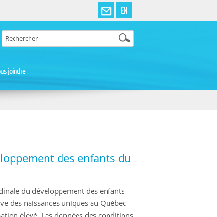
EN
us joindre
eloppement des enfants du
tudinale du développement des enfants
tative des naissances uniques au Québec
pation élevé. Les données des conditions