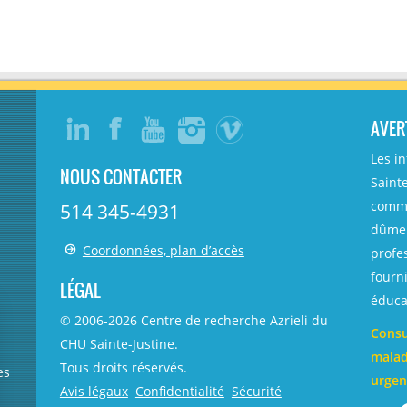
AVER
Les i
NOUS CONTACTER
Sainte
comme
514 345-4931
dûmen
Coordonnées, plan d’accès
profe
fourni
LÉGAL
éducat
© 2006-
2026
Centre de recherche Azrieli du
Consu
CHU Sainte-Justine.
malad
Tous droits réservés.
es
urgen
Avis légaux
Confidentialité
Sécurité