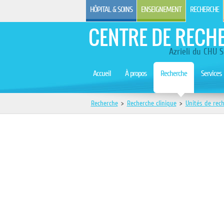
HÔPITAL & SOINS
ENSEIGNEMENT
RECHERCHE
CENTRE DE RECH
Azrieli du CHU S
Accueil
À propos
Recherche
Services
Recherche
>
Recherche clinique
>
Unités de rech