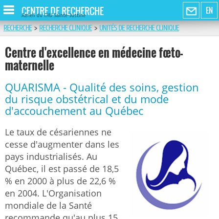
CENTRE DE RECHERCHE
EN
Azrieli du CHU Sainte-Justine
RECHERCHE
>
RECHERCHE CLINIQUE
>
UNITÉS DE RECHERCHE CLINIQUE
Centre d'excellence en médecine fœto-
maternelle
QUARISMA - Qualité des soins, gestion
du risque obstétrical et du mode
d'accouchement au Québec
Le taux de césariennes ne
cesse d'augmenter dans les
pays industrialisés. Au
Québec, il est passé de 18,5
% en 2000 à plus de 22,6 %
en 2004. L'Organisation
mondiale de la Santé
recommande qu'au plus 15