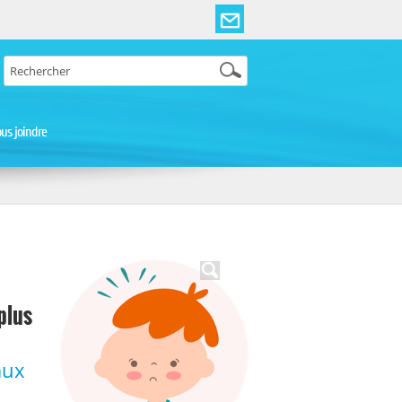
us joindre
plus
aux