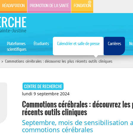
RÉADAPTATION
PROMOTION DE LA SANTÉ
FONDATION
ERCHE
ainte-Justine
Plateformes
Étudiants
Calendrier et salle de presse
Carrières
No
scientifiques
>
Commotions cérébrales : découvrez les plus récents outils cliniques
CENTRE DE RECHERCHE
lundi 9 septembre 2024
Commotions cérébrales : découvrez les 
récents outils cliniques
Septembre, mois de sensibilisation 
commotions cérébrales