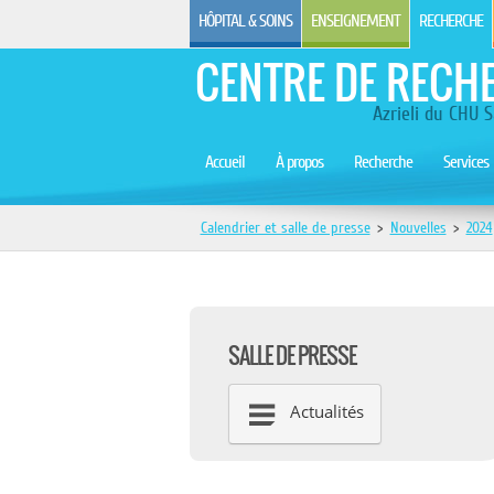
HÔPITAL & SOINS
ENSEIGNEMENT
RECHERCHE
CENTRE DE RECH
Azrieli du CHU S
Accueil
À propos
Recherche
Services
Calendrier et salle de presse
>
Nouvelles
>
2024
SALLE DE PRESSE
Actualités