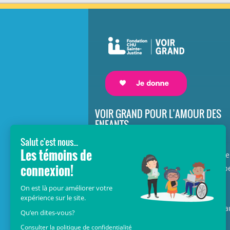
VOIR GRAND POUR L’AMOUR DES
ENFANTS
Avec le soutien de donateurs comme
vous au cœur de la campagne majeure
Voir Grand, nous conduisons les équip
soignantes vers les opportunités de la
science et des nouvelles technologies
pour que chaque enfant, où qu’il soit a
Québec, accède au savoir-faire et au