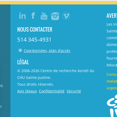
AVER
Les i
NOUS CONTACTER
Sainte
comme
514 345-4931
dûmen
Coordonnées, plan d’accès
profe
fourni
LÉGAL
éducat
© 2006-
2026
Centre de recherche Azrieli du
Consu
CHU Sainte-Justine.
malad
Tous droits réservés.
es
urgen
Avis légaux
Confidentialité
Sécurité
u