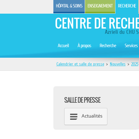
HÔPITAL & SOINS
ENSEIGNEMENT
RECHERCHE
CENTRE DE RECH
Azrieli du CHU S
Accueil
À propos
Recherche
Services
Calendrier et salle de presse
>
Nouvelles
>
2025
SALLE DE PRESSE
Actualités