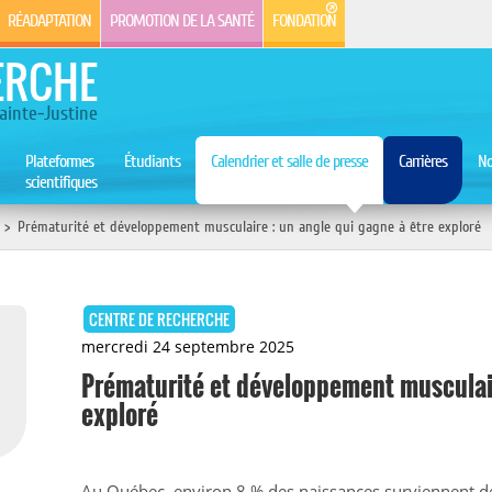
RÉADAPTATION
PROMOTION DE LA SANTÉ
FONDATION
ERCHE
ainte-Justine
Plateformes
Étudiants
Calendrier et salle de presse
Carrières
No
scientifiques
>
Prématurité et développement musculaire : un angle qui gagne à être exploré
CENTRE DE RECHERCHE
mercredi 24 septembre 2025
Prématurité et développement musculair
exploré
Au Québec, environ 8 % des naissances surviennent d