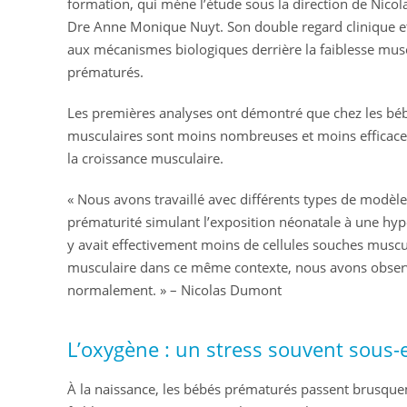
formation, qui mène l’étude sous la direction de Nico
Dre Anne Monique Nuyt. Son double regard clinique et 
aux mécanismes biologiques derrière la faiblesse musc
prématurés.
Les premières analyses ont démontré que chez les béb
musculaires sont moins nombreuses et moins efficaces
la croissance musculaire.
« Nous avons travaillé avec différents types de modèl
prématurité simulant l’exposition néonatale à une hyp
y avait effectivement moins de cellules souches muscul
musculaire dans ce même contexte, nous avons observ
normalement. » – Nicolas Dumont
L’oxygène : un stress souvent sous-
À la naissance, les bébés prématurés passent brusqu