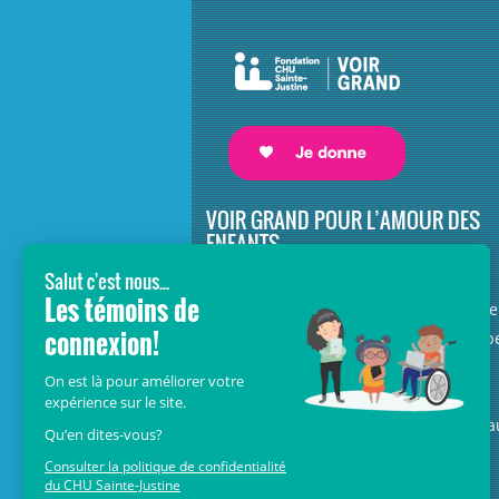
VOIR GRAND POUR L’AMOUR DES
ENFANTS
Avec le soutien de donateurs comme
vous au cœur de la campagne majeure
Voir Grand, nous conduisons les équip
soignantes vers les opportunités de la
science et des nouvelles technologies
pour que chaque enfant, où qu’il soit a
Québec, accède au savoir-faire et au
savoir-être uniques du CHU Sainte-