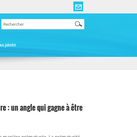
us joindre
e : un angle qui gagne à être
e manière prématurée. La prématurité