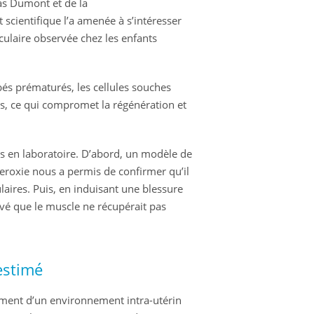
las Dumont et de la
scientifique l’a amenée à s’intéresser
ulaire observée chez les enfants
és prématurés, les cellules souches
, ce qui compromet la régénération et
es en laboratoire. D’abord, un modèle de
eroxie nous a permis de confirmer qu’il
aires. Puis, en induisant une blessure
é que le muscle ne récupérait pas
estimé
ement d’un environnement intra-utérin