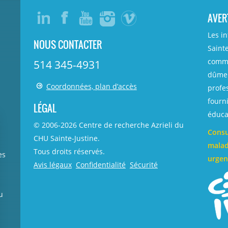
AVER
Les i
NOUS CONTACTER
Sainte
comme
514 345-4931
dûmen
Coordonnées, plan d’accès
profe
fourni
LÉGAL
éducat
© 2006-
2026
Centre de recherche Azrieli du
Consu
CHU Sainte-Justine.
malad
Tous droits réservés.
es
urgen
Avis légaux
Confidentialité
Sécurité
u