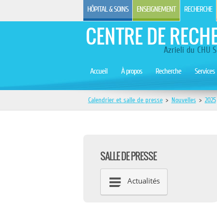
HÔPITAL & SOINS
ENSEIGNEMENT
RECHERCHE
CENTRE DE RECH
Azrieli du CHU S
Accueil
À propos
Recherche
Services
Calendrier et salle de presse
>
Nouvelles
>
2025
SALLE DE PRESSE
Actualités