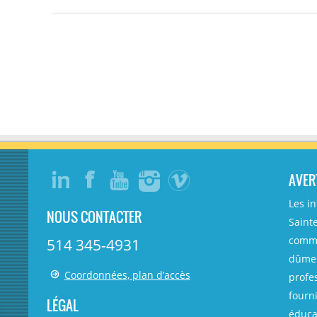
AVER
Les i
NOUS CONTACTER
Sainte
comme
514 345-4931
dûmen
Coordonnées, plan d’accès
profe
fourni
LÉGAL
éducat