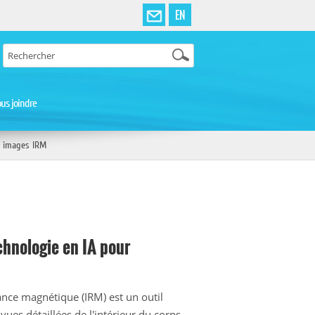
EN
us joindre
s images IRM
chnologie en IA pour
nce magnétique (IRM) est un outil
 vues détaillées de l'intérieur du corps