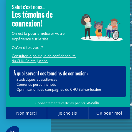
Avec le soutien de donateurs comme
vous au cœur de la campagne majeure
Voir Grand, nous conduisons les équip
soignantes vers les opportunités de la
science et des nouvelles technologies
pour que chaque enfant, où qu’il soit a
Québec, accède au savoir-faire et au
savoir-être uniques du CHU Sainte-
Justine. Ensemble, unissons nos forces
pour leur avenir.
Merci de voir grand avec nous.
Vous pouvez également faire votre don
par la poste ou par téléphone au num
1-888-235-DONS (3667)
sans frais