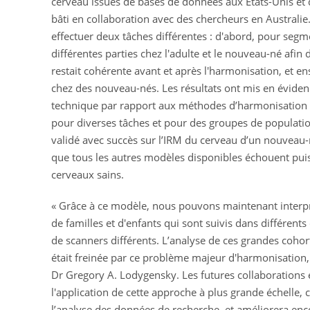
cerveau issues de bases de données aux États-Unis et
bâti en collaboration avec des chercheurs en Australie
effectuer deux tâches différentes : d'abord, pour seg
différentes parties chez l'adulte et le nouveau-né afin d
restait cohérente avant et après l'harmonisation, et en
chez des nouveau-nés. Les résultats ont mis en éviden
technique par rapport aux méthodes d’harmonisation e
pour diverses tâches et pour des groupes de populations
validé avec succès sur l’IRM du cerveau d’un nouveau-
que tous les autres modèles disponibles échouent puis
cerveaux sains.
« Grâce à ce modèle, nous pouvons maintenant interpré
de familles et d'enfants qui sont suivis dans différents
de scanners différents. L’analyse de ces grandes cohort
était freinée par ce problème majeur d'harmonisation, 
Dr Gregory A. Lodygensky. Les futures collaborations 
l'application de cette approche à plus grande échelle, c
l’analyse des données de recherche, et améliorera encor