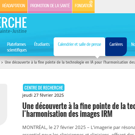
RÉADAPTATION
PROMOTION DE LA SANTÉ
FONDATION
ERCHE
ainte-Justine
Plateformes
Étudiants
Calendrier et salle de presse
Carrières
No
scientifiques
>
Une découverte à la fine pointe de la technologie en IA pour l’harmonisation de
CENTRE DE RECHERCHE
jeudi 27 février 2025
Une découverte à la fine pointe de la te
l’harmonisation des images IRM
MONTRÉAL, le 27 février 2025 – L’imagerie par résona
essentiel pour les cliniciennes et cliniciens, offrant des