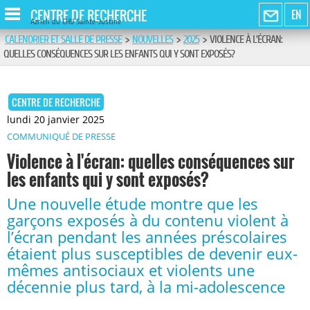
CENTRE DE RECHERCHE
EN
Azrieli du CHU Sainte-Justine
CALENDRIER ET SALLE DE PRESSE
>
NOUVELLES
>
2025
>
VIOLENCE À L'ÉCRAN:
QUELLES CONSÉQUENCES SUR LES ENFANTS QUI Y SONT EXPOSÉS?
CENTRE DE RECHERCHE
lundi 20 janvier 2025
COMMUNIQUÉ DE PRESSE
Violence à l'écran: quelles conséquences sur
les enfants qui y sont exposés?
Une nouvelle étude montre que les
garçons exposés à du contenu violent à
l’écran pendant les années préscolaires
étaient plus susceptibles de devenir eux-
mêmes antisociaux et violents une
décennie plus tard, à la mi-adolescence