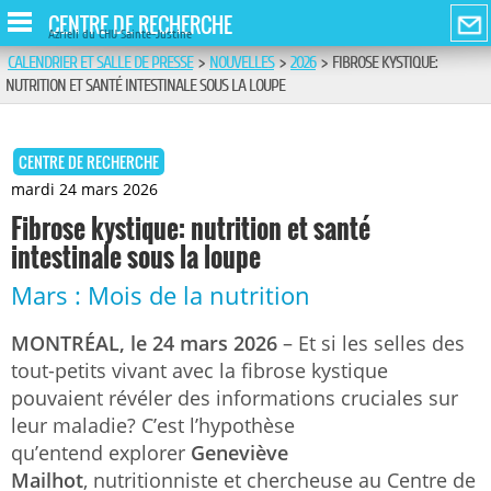
CENTRE DE RECHERCHE
Azrieli du CHU Sainte-Justine
CALENDRIER ET SALLE DE PRESSE
>
NOUVELLES
>
2026
>
FIBROSE KYSTIQUE:
NUTRITION ET SANTÉ INTESTINALE SOUS LA LOUPE
CENTRE DE RECHERCHE
mardi 24 mars 2026
Fibrose kystique: nutrition et santé
intestinale sous la loupe
Mars : Mois de la nutrition
MONTRÉAL, le 24 mars 2026
– Et si les selles des
tout-petits vivant avec la fibrose kystique
pouvaient révéler des informations cruciales sur
leur maladie? C’est l’hypothèse
qu’entend explorer
Geneviève
Mailhot
, nutritionniste et chercheuse au Centre de