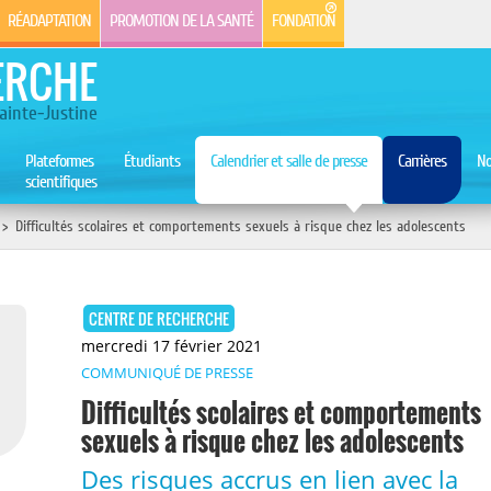
RÉADAPTATION
PROMOTION DE LA SANTÉ
FONDATION
ERCHE
ainte-Justine
Plateformes
Étudiants
Calendrier et salle de presse
Carrières
No
scientifiques
>
Difficultés scolaires et comportements sexuels à risque chez les adolescents
CENTRE DE RECHERCHE
mercredi 17 février 2021
COMMUNIQUÉ DE PRESSE
Difficultés scolaires et comportements
sexuels à risque chez les adolescents
Des risques accrus en lien avec la