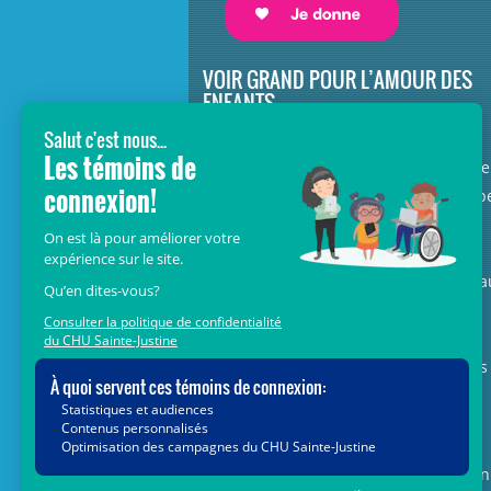
VOIR GRAND POUR L’AMOUR DES
ENFANTS
Avec le soutien de donateurs comme
vous au cœur de la campagne majeure
Voir Grand, nous conduisons les équip
soignantes vers les opportunités de la
science et des nouvelles technologies
pour que chaque enfant, où qu’il soit a
Québec, accède au savoir-faire et au
savoir-être uniques du CHU Sainte-
Justine. Ensemble, unissons nos forces
pour leur avenir.
Merci de voir grand avec nous.
Vous pouvez également faire votre don