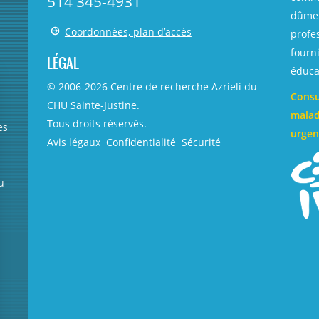
514 345-4931
dûmen
Coordonnées, plan d’accès
profe
fourni
LÉGAL
éducat
© 2006-
2026
Centre de recherche Azrieli du
Consu
CHU Sainte-Justine.
malad
Tous droits réservés.
es
urgen
Avis légaux
Confidentialité
Sécurité
u