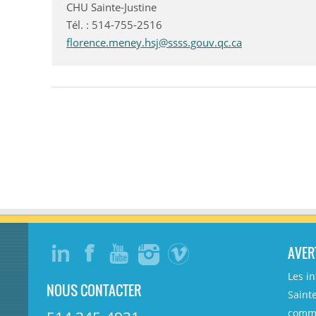
CHU Sainte-Justine
Tél. : 514-755-2516
florence.meney.hsj@ssss.gouv.qc.ca
AVER
Les i
NOUS CONTACTER
Sainte
comme