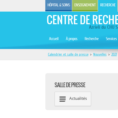
HÔPITAL & SOINS
ENSEIGNEMENT
RECHERCHE
CENTRE DE RECH
Azrieli du CHU S
Accueil
À propos
Recherche
Services
Calendrier et salle de presse
>
Nouvelles
>
2021
SALLE DE PRESSE
Actualités