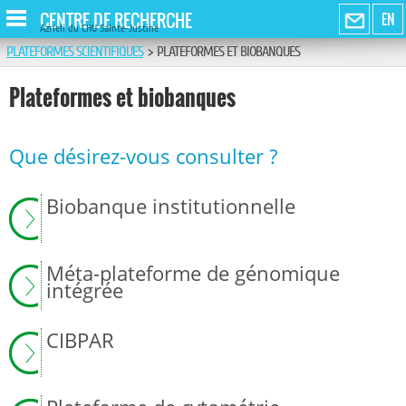
CENTRE DE RECHERCHE
EN
Azrieli du CHU Sainte-Justine
PLATEFORMES SCIENTIFIQUES
>
PLATEFORMES ET BIOBANQUES
Plateformes et biobanques
Que désirez-vous consulter ?
Biobanque institutionnelle
Méta-plateforme de génomique
intégrée
CIBPAR