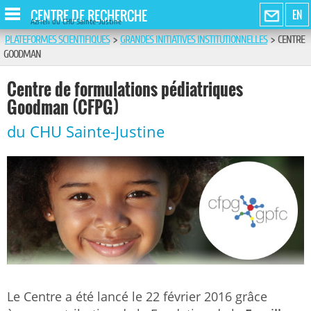
CENTRE DE RECHERCHE
EN
Azrieli du CHU Sainte-Justine
PLATEFORMES SCIENTIFIQUES
>
GRANDES INITIATIVES INSTITUTIONNELLES
>
CENTRE
GOODMAN
Centre de formulations pédiatriques
Goodman (CFPG)
du CHU Sainte-Justine
Le Centre a été lancé le 22 février 2016 grâce