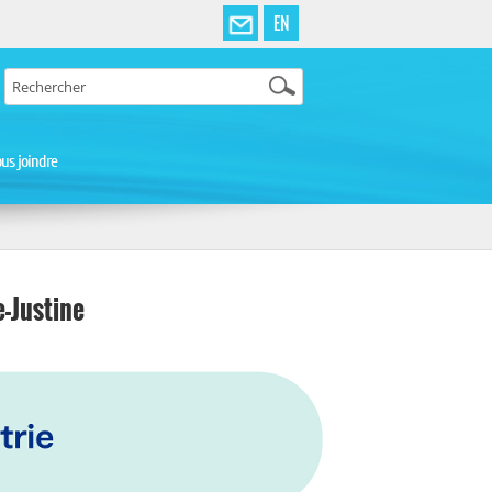
EN
us joindre
-Justine