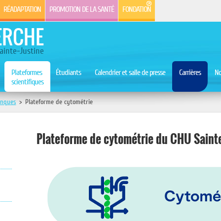
RÉADAPTATION
PROMOTION DE LA SANTÉ
FONDATION
ERCHE
ainte-Justine
Plateformes
Étudiants
Calendrier et salle de presse
Carrières
No
scientifiques
anques
>
Plateforme de cytométrie
Plateforme de cytométrie du CHU Sainte