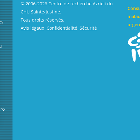
© 2006-
2026
Centre de recherche Azrieli du
Consu
CHU Sainte-Justine.
malad
Tous droits réservés.
es
urgen
Avis légaux
Confidentialité
Sécurité
u
éro