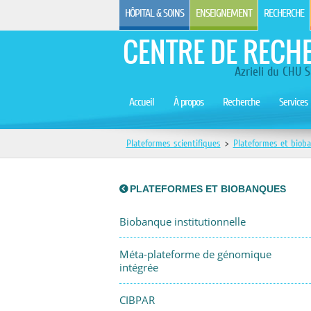
HÔPITAL & SOINS
ENSEIGNEMENT
RECHERCHE
CENTRE DE RECH
Azrieli du CHU S
Accueil
À propos
Recherche
Services
Plateformes scientifiques
>
Plateformes et biob
PLATEFORMES ET BIOBANQUES
Biobanque institutionnelle
Méta-plateforme de génomique
intégrée
CIBPAR