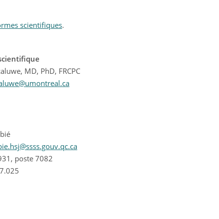
ormes scientifiques
.
 scientifique
caluwe, MD, PhD, FRCPC
caluwe@umontreal.ca
bié
bie.hsj@ssss.gouv.qc.ca
931, poste 7082
17.025