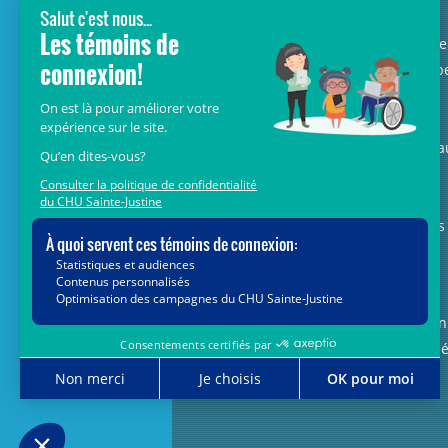
Avec le soutien de donateurs comme
vous au cœur de la campagne majeure
Voir Grand, nous conduisons les équip
soignantes vers les opportunités de la
science et des nouvelles technologies
pour que chaque enfant, où qu’il soit a
Québec, accède au savoir-faire et au
savoir-être uniques du CHU Sainte-
Justine. Ensemble, unissons nos forces
pour leur avenir.
Merci de voir grand avec nous.
Vous pouvez également faire votre don
par la poste ou par téléphone au num
1-888-235-DONS (3667)
sans frais