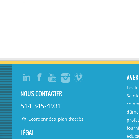
AVER
Les i
NOUS CONTACTER
Sainte
comme
514 345-4931
dûmen
Coordonnées, plan d’accès
profe
fourni
LÉGAL
éducat