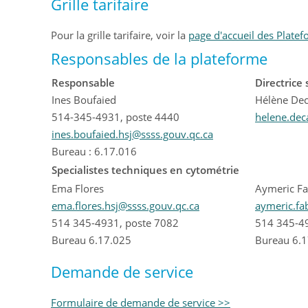
Grille tarifaire
Pour la grille tarifaire, voir la
page d'accueil des Platef
Responsables de la plateforme
Responsable
Directrice
Ines Boufaied
Hélène De
514-345-4931, poste 4440
helene.de
ines.boufaied.hsj@ssss.gouv.qc.ca
Bureau : 6.17.016
Specialistes techniques en cytométrie
Ema Flores
Aymeric Fa
ema.flores.hsj@ssss.gouv.qc.ca
aymeric.fa
514 345-4931, poste 7082
514 345-4
​Bureau 6.17.025
Bureau 6.
Demande de service
Formulaire de demande de service >>