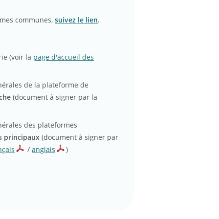
formes communes,
suivez le lien
.
ie (voir la
page d'accueil des
énérales de la plateforme de
rche
(document à signer par la
générales des plateformes
s principaux
(document à signer par
nçais
/
anglais
)