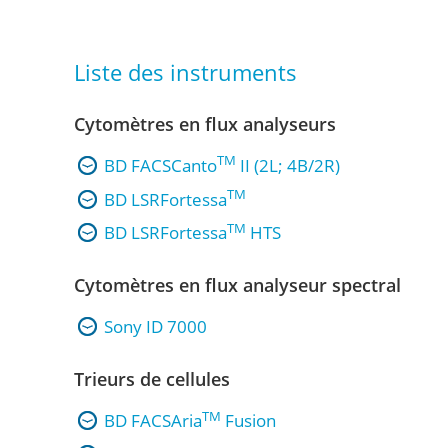
Liste des instruments
Cytomètres en flux analyseurs
TM
BD FACSCanto
II (2L; 4B/2R)
TM
BD LSRFortessa
TM
BD LSRFortessa
HTS
Cytomètres en flux analyseur spectral
Sony ID 7000
Trieurs de cellules
TM
BD FACSAria
Fusion