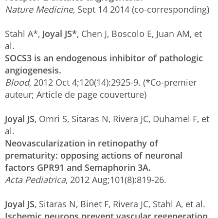
Nature Medicine
, Sept 14 2014 (co-corresponding)
Stahl A*,
Joyal JS*
, Chen J, Boscolo E, Juan AM, et
al.
SOCS3 is an endogenous inhibitor of pathologic
angiogenesis.
Blood
, 2012 Oct 4;120(14):2925-9. (*Co-premier
auteur; Article de page couverture)
Joyal JS
, Omri S, Sitaras N, Rivera JC, Duhamel F, et
al.
Neovascularization in retinopathy of
prematurity: opposing actions of neuronal
factors GPR91 and Semaphorin 3A.
Acta Pediatrica
, 2012 Aug;101(8):819-26.
Joyal JS
, Sitaras N, Binet F, Rivera JC, Stahl A, et al.
Ischemic neurons prevent vascular regeneration