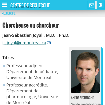
CENTRE DE RECHERCHE
EN
Azrieli du CHU Sainte-Justine
RECHERCHE
Chercheuse ou chercheur
Jean-Sébastien Joyal , M.D. , Ph.D.
js.joyal@umontreal.ca
Titres
Professeur adjoint,
Département de pédiatrie,
Université de Montréal
Professeur accrédité,
Département de
pharmacologie, Université
AXE DE RECHERCHE
de Montréal
Santé métabolique