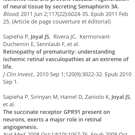
of neural tissue by secreting Semaphorin 3A.
Blood
, 2011 Jun 2;117(22):6024-35. Epub 2011 Feb
25. (Article de page couverture et éditorial)
Sapieha P,
Joyal JS
, Rivera JC, Kermorvant-
Duchemin E, Sennlaub F, et al.
Retinopathy of prematurity: understanding
ischemic retinal vasculopathies at an extreme of
life.
J Clin Invest
., 2010 Sep 1;120(9):3022-32. Epub 2010
Sep 1.
Sapieha P, Sirinyan M, Hamel D, Zaniolo K,
Joyal JS
,
et al.
The succinate receptor GPR91 present on
neurons, exerts a major role in retinal
angiogenesis.
Nat Med
, 2008 Oct;14(10):1067-76. Epub 2008 Oct