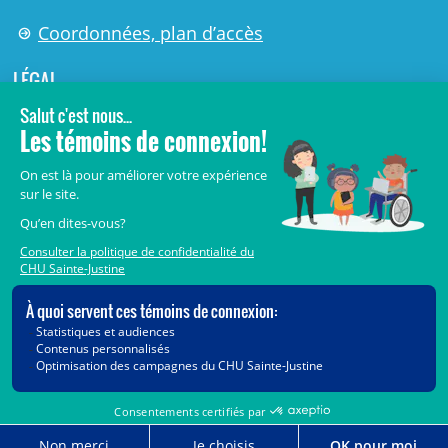
Coordonnées, plan d’accès
LÉGAL
© 2006-
2026
Centre de recherche Azrieli du CHU Sainte-
Justine.
Tous droits réservés.
Avis légaux
Confidentialité
Sécurité