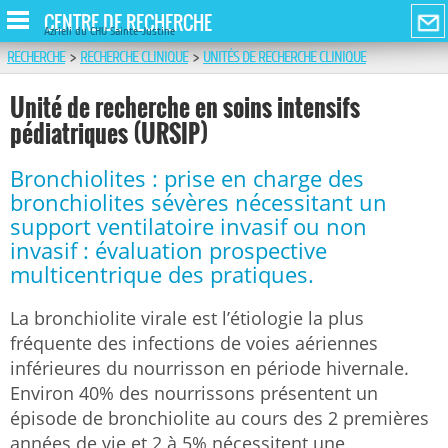
CENTRE DE RECHERCHE
Azrieli du CHU Sainte-Justine
RECHERCHE
>
RECHERCHE CLINIQUE
>
UNITÉS DE RECHERCHE CLINIQUE
Unité de recherche en soins intensifs
pédiatriques (URSIP)
Bronchiolites : prise en charge des
bronchiolites sévères nécessitant un
support ventilatoire invasif ou non
invasif : évaluation prospective
multicentrique des pratiques.
La bronchiolite virale est l’étiologie la plus
fréquente des infections de voies aériennes
inférieures du nourrisson en période hivernale.
Environ 40% des nourrissons présentent un
épisode de bronchiolite au cours des 2 premières
années de vie et 2 à 5% nécessitent une