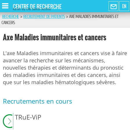
CENTRE DE RECHERCHE
EN
Azrieli du CHU Sainte-Justine
RECHERCHE
>
RECRUTEMENT DE PATIENTS
>
AXE MALADIES IMMUNITAIRES ET
CANCERS
Axe Maladies immunitaires et cancers
L'axe Maladies immunitaires et cancers vise à faire
avancer la recherche sur les mécanismes,
nouvelles thérapies et déterminants du pronostic
des maladies immunitaires et des cancers, ainsi
que sur les maladies hématologiques sévères.
Recrutements en cours
TRuE-ViP