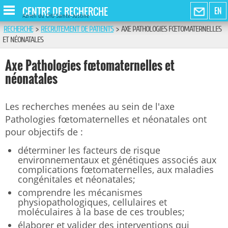
CENTRE DE RECHERCHE
EN
Azrieli du CHU Sainte-Justine
RECHERCHE
>
RECRUTEMENT DE PATIENTS
>
AXE PATHOLOGIES FŒTOMATERNELLES
ET NÉONATALES
Axe Pathologies fœtomaternelles et
néonatales
Les recherches menées au sein de l'axe
Pathologies fœtomaternelles et néonatales ont
pour objectifs de :
déterminer les facteurs de risque
environnementaux et génétiques associés aux
complications fœtomaternelles, aux maladies
congénitales et néonatales;
comprendre les mécanismes
physiopathologiques, cellulaires et
moléculaires à la base de ces troubles;
élaborer et valider des interventions qui