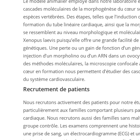
Le modèle animalier employé dans notre laboratoire es
cascades moléculaires de la morphogénèse du cœur s
espèces vertébrées. Des étapes, telles que l’induction
formation du tube linéaire cardiaque, ainsi que la m
se ressemblent au niveau morphologique et moléculair
Xenopus laevis puisqu’elle offre une grande facilité 
génétiques. Une perte ou un gain de fonction d’un gèn
injection d’un morpholino ou d’un ARN dans un ovocyte
des méthodes moléculaires, la microscopie confocale 
cœur en formation nous permettent d’étudier des casc
du système cardiovasculaire.
Recrutement de patients
Nous recrutons activement des patients pour notre ét
particulièrement aux familles comportant plusieurs pa
cardiaque. Nous recrutons aussi des familles sans malf
groupe contrôle. Les examens comprennent une histoir
une prise de sang, un électrocardiogramme (ECG) et u