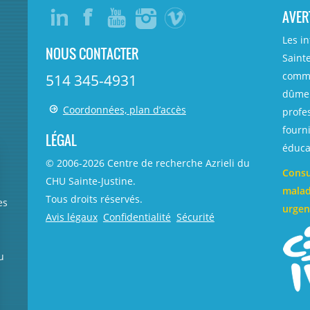
AVER
Les i
NOUS CONTACTER
Sainte
comme
514 345-4931
dûmen
Coordonnées, plan d’accès
profe
fourni
LÉGAL
éducat
© 2006-
2026
Centre de recherche Azrieli du
Consu
CHU Sainte-Justine.
malad
Tous droits réservés.
es
urgen
Avis légaux
Confidentialité
Sécurité
u