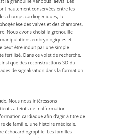
t la grenouille Xenopus laevis. Les
ont hautement conservées entre les
 des champs cardiogéniques, la
orphogénèse des valves et des chambres,
e. Nous avons choisi la grenouille
de manipulations embryologiques et
e peut être induit par une simple
 fertilisé. Dans ce volet de recherche,
ainsi que des reconstructions 3D du
ades de signalisation dans la formation
ude. Nous nous intéressons
tients atteints de malformation
ormation cardiaque afin d’agir à titre de
e de famille, une histoire médicale,
ne échocardiographie. Les familles