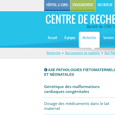
HÔPITAL & SOINS
ENSEIGNEMENT
RECHERCHE
CENTRE DE RECH
Azrieli du CHU S
Accueil
À propos
Recherche
Services
Recherche
>
Recrutement de patients
>
Axe Pat
AXE PATHOLOGIES FŒTOMATERNEL
ET NÉONATALES
Génétique des malformations
cardiaques congénitales
Dosage des médicaments dans le lait
maternel