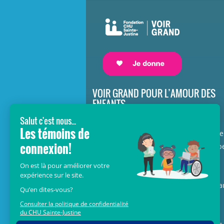
VOIR GRAND POUR L’AMOUR DES
ENFANTS
Avec le soutien de donateurs comme
vous au cœur de la campagne majeure
Voir Grand, nous conduisons les équip
soignantes vers les opportunités de la
science et des nouvelles technologies
pour que chaque enfant, où qu’il soit a
Québec, accède au savoir-faire et au
savoir-être uniques du CHU Sainte-