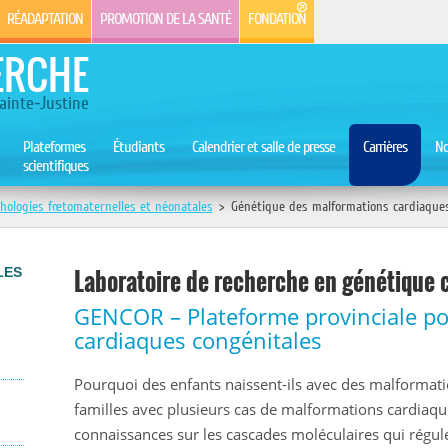
RÉADAPTATION
PROMOTION DE LA SANTÉ
FONDATION
ERCHE
ainte-Justine
Plateformes
Étudiants
Calendrier et salle de presse
Carrières
No
scientifiques
hologies fœtomaternelles et néonatales
>
Génétique des malformations cardiaques
Laboratoire de recherche en génétique 
LES
GENCOR – Plateforme provinciale po
cardiaques congénitales
Pourquoi des enfants naissent-ils avec des malformati
familles avec plusieurs cas de malformations cardiaque
connaissances sur les cascades moléculaires qui régul