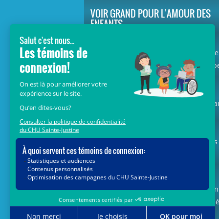
VOIR GRAND POUR L’AMOUR DES
ENFANTS
Avec le soutien de donateurs comme
vous au cœur de la campagne majeure
Voir Grand, nous conduisons les équip
soignantes vers les opportunités de la
science et des nouvelles technologies
pour que chaque enfant, où qu’il soit a
Québec, accède au savoir-faire et au
savoir-être uniques du CHU Sainte-
Justine. Ensemble, unissons nos forces
pour leur avenir.
Merci de voir grand avec nous.
Vous pouvez également faire votre don
par la poste ou par téléphone au num
1-888-235-DONS (3667)
sans frais