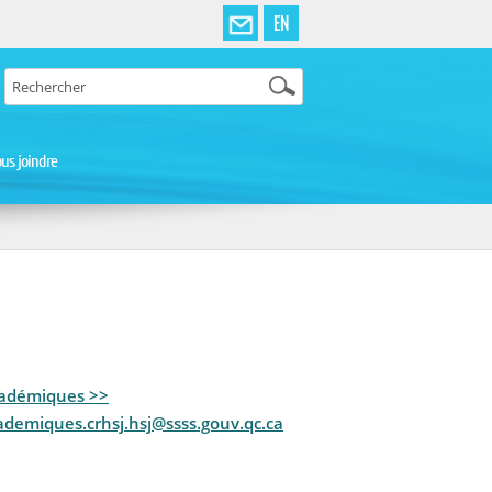
EN
us joindre
cadémiques >>
ademiques.crhsj.hsj@ssss.gouv.qc.ca