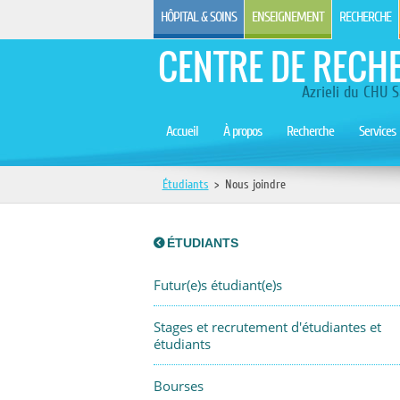
HÔPITAL & SOINS
ENSEIGNEMENT
RECHERCHE
CENTRE DE RECH
Azrieli du CHU S
Accueil
À propos
Recherche
Services
Étudiants
>
Nous joindre
ÉTUDIANTS
Futur(e)s étudiant(e)s
Stages et recrutement d'étudiantes et
étudiants
Bourses