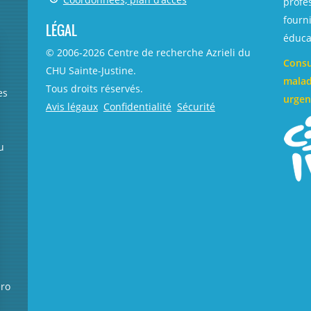
profe
fourni
LÉGAL
éducat
© 2006-
2026
Centre de recherche Azrieli du
Consu
CHU Sainte-Justine.
malad
Tous droits réservés.
es
urgen
Avis légaux
Confidentialité
Sécurité
u
éro