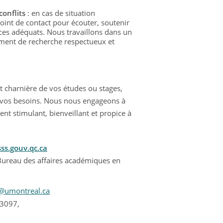
conflits
: en cas de situation
oint de contact pour écouter, soutenir
ces adéquats. Nous travaillons dans un
ement de recherche respectueux et
charnière de vos études ou stages,
à vos besoins. Nous nous engageons à
ent stimulant, bienveillant et propice à
ss.gouv.qc.ca
Bureau des affaires académiques en
n@umontreal.ca
 3097,