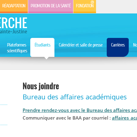
RÉADAPTATION
PROMOTION DE LA SANTÉ
FONDATION
ERCHE
ainte-Justine
Plateformes
Étudiants
Calendrier et salle de presse
Carrières
No
scientifiques
Nous joindre
Bureau des affaires académiques
Prendre rendez-vous avec le Bureau des affaires a
Communiquer avec le BAA par courriel :
affaires_ac