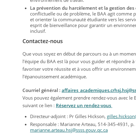
environnement de travail.
La prévention du harcèlement et la gestion des 
conflictuelle ou de problème, le BAA agit comme p
et orienter la communauté étudiante vers les servi
esprit de bienveillance pour garantir un environn
inclusif.
Contactez-nous
Que vous soyez en début de parcours ou à un moment 
l’équipe du BAA est là pour vous guider et répondre 
favoriser votre réussite et à vous offrir un environnem
l’épanouissement académique.
Courriel général :
affaires_academiques.crhsj.hsj@ss
Vous pouvez également prendre rendez-vous avec le 
suivant ce lien :
Réservez un rendez-vous
Directeur-adjoint : Pr Gilles Hickson,
gilles.hickso
Responsable : Marianne Arteau, 514-345-4931, p.
marianne.arteau.hsj@ssss.gouv.qc.ca