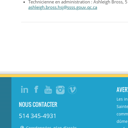
Technicienne en administration : Ashleigh Bross,
ashleigh.bross.hsj@ssss.gouv.qc.ca
AVER
Les i
NOUS CONTACTER
Sainte
comme
514 345-4931
dûmen
Coordonnées, plan d’accès